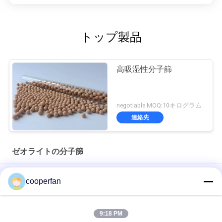
トップ製品
高吸湿性分子篩
negotiable MOQ:10キログラム
連絡先
ゼオライトの分子篩
高い量のガスの分離のゼオライト分子Sieves13Xのさまざまな
cooperfan
気孔のゼオライトのDesiccant
絶縁の空のガラス ゼオライトの分子篩の乾燥性がある高い湿気
9:18 PM