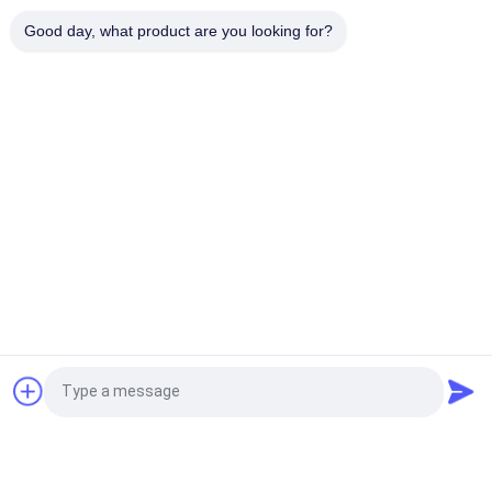
天燃ガスの脱水のための3A 4A 5A 13Xの分子篩の乾燥性がある
Good day, what product are you looking for?
餌
人気カテゴリ
すべて
分子篩の吸着剤
3A分子篩の乾燥剤
4a分子篩の乾燥剤
分子篩5a
13x分子篩の乾燥剤
分子篩の 乾燥剤
ゼオライトの分子篩
カーボン分子篩
見積依頼