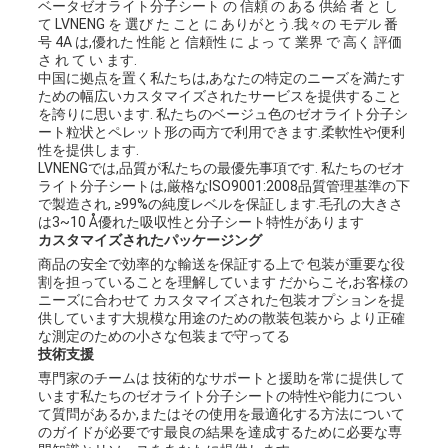
ベータゼオライト分子シート の 信頼 の ある 供給 者 と し
て LVNENG を 選び た こと に ありがとう.我々の モデル 番
号 4A は,優れた 性能 と 信頼性 に よっ て 業界 で 高く 評価
さ れ て い ます.
中国に拠点を置く私たちは,あなたの特定のニーズを満たす
ための幅広いカスタマイズされたサービスを提供すること
を誇りに思います. 私たちのベージュ色のゼオライト分子シ
ート粒状とペレット形の両方で利用できます.柔軟性や便利
性を提供します.
LVNENGでは,品質が私たちの最優先事項です. 私たちのゼオ
ライト分子シートは,厳格なISO9001:2008品質管理基準の下
で製造され, ≥99%の純度レベルを保証します.毛孔の大きさ
は3~10 Å優れた吸収性と分子シート特性があります
カスタマイズされたパッケージング
商品の安全で効率的な輸送を保証する上で 包装が重要な役
割を担っていることを理解しています だからこそ,お客様の
ニーズに合わせて カスタマイズされた包装オプションを提
供しています大規模な用途のための散装包装から より正確
な測定のための小さな包装まで守ってる
技術支援
専門家のチームは 技術的なサポートと援助を常に提供して
います私たちのゼオライト分子シートの特性や能力につい
て質問があるか,またはその使用を最適化する方法について
のガイドが必要です最良の結果を達成するために必要な専