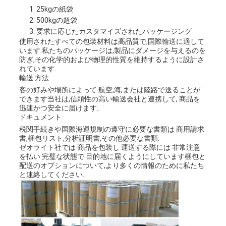
25kgの紙袋
500kgの超袋
要求に応じたカスタマイズされたパッケージング
使用されたすべての包装材料は高品質で,国際輸送に適して
います.私たちのパッケージは,製品にダメージを与えるのを
防ぎ,その化学的および物理的性質を維持するように設計さ
れています.
輸送 方法
客の好みや場所によって 航空,海,または陸路で送ることが
できます当社は,信頼性の高い輸送会社と連携して, 商品を
迅速かつ安全に届けます..
ドキュメント
税関手続きや国際海運規制の遵守に必要な書類は 商用請求
書,梱包リスト,分析証明書,その他必要な書類.
ゼオライト社では 商品を包装し 運送する際には 非常注意
を払い 完璧な状態で 目的地に届くようにしています梱包と
配送のオプションについて,より多くの情報のために私たち
と連絡してください..