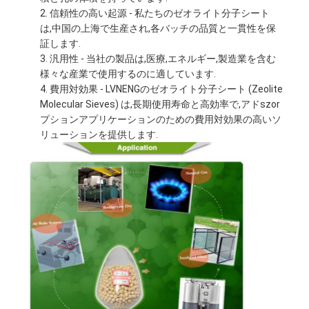
信頼性の高い起源 - 私たちのゼオライト分子シート
は,中国の上海で生産され,各バッチの品質と一貫性を保
証します.
汎用性 - 当社の製品は,医療,エネルギー,製造業を含む
様々な産業で使用するのに適しています.
費用対効果 - LVNENGのゼオライト分子シート (Zeolite
Molecular Sieves) は,長期使用寿命と高効率で,アドszor
プションアプリケーションのための費用対効果の高いソ
リューションを提供します.