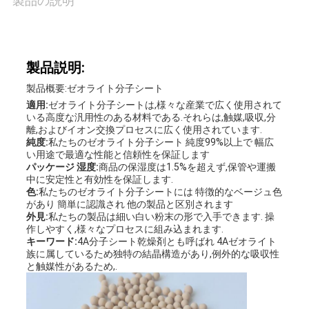
製品の説明
い
て
製品説明:
製品概要:ゼオライト分子シート
工
適用:
ゼオライト分子シートは,様々な産業で広く使用されて
いる高度な汎用性のある材料である.それらは,触媒,吸収,分
場
離,およびイオン交換プロセスに広く使用されています.
純度:
私たちのゼオライト分子シート 純度99%以上で 幅広
見
い用途で最適な性能と信頼性を保証します
パッケージ 湿度:
商品の保湿度は1.5%を超えず,保管や運搬
学
中に安定性と有効性を保証します.
色:
私たちのゼオライト分子シートには 特徴的なベージュ色
があり 簡単に認識され 他の製品と区別されます
外見:
私たちの製品は細い白い粉末の形で入手できます. 操
品
作しやすく,様々なプロセスに組み込まれます.
キーワード:
4A分子シート乾燥剤とも呼ばれ 4Aゼオライト
族に属しているため独特の結晶構造があり,例外的な吸収性
質
と触媒性があるため,.
管