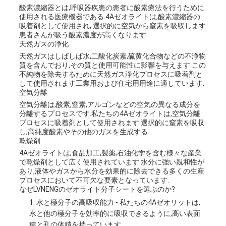
酸素濃縮器とは,呼吸器疾患の患者に酸素療法を行うために
使用される医療機器である.4Aゼオライトは,酸素濃縮器の
吸着剤として使用され, 選択的に空気から窒素を吸収します
患者さんが吸う酸素濃度が高くなります
天然ガスの浄化
天然ガスはしばしば水,二酸化炭素,硫黄化合物などの不浄物
質を含んでおり,その質と使用可能性に影響を与えます.この
不純物を除去するために天然ガス浄化プロセスに吸着剤と
して使用されます工業用および住宅用用途に適しています.
空気分離
空気分離は,酸素,窒素,アルゴンなどの空気の異なる成分を
分離するプロセスです.私たちの4Aゼオライトは,空気分離
プロセスに吸着剤として使用されます.選択的に窒素を吸収
し,高純度酸素やその他のガスを生成する..
乾燥剤
4Aゼオライトは,食品加工,製薬,石油化学を含む様々な産業
で乾燥剤として広く使用されています.水分に強い親和性が
あり,液体やガスから水分を効果的に除去できる多くの生産
プロセスにおいて不可欠な要素となっています.
なぜLVNENGのゼオライト分子シートを選ぶのか?
水と極分子の高吸収能力 - 私たちの4Aゼオリットは,
水と他の極分子を効率的に吸収できるように,高い表面
積と孔の体積を持っています.