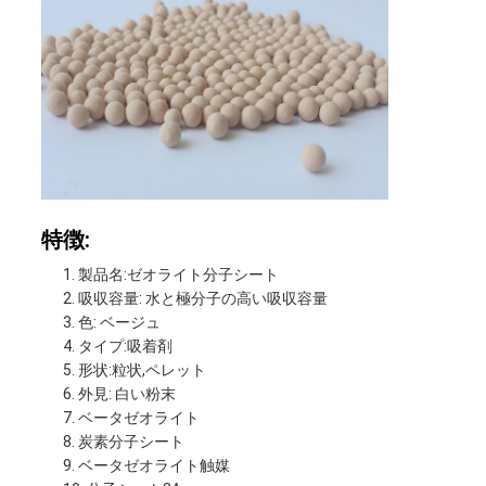
ー
ス
事
件
特徴:
見
製品名:ゼオライト分子シート
吸収容量: 水と極分子の高い吸収容量
積
色: ベージュ
タイプ:吸着剤
も
形状:粒状,ペレット
外見: 白い粉末
り
ベータゼオライト
炭素分子シート
を
ベータゼオライト触媒