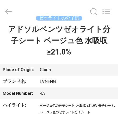
ー.
Copyright
©
2018
ゼオライトの分子篩
-
2026
アドソルベンツゼオライト分
ホ
Xi'an
Lvneng
Purification
子シート ベージュ色 水吸収
ー
Technology
Co.,Ltd..
≥21.0%
ム
All
Rights
Reserved.
製
Place of Origin:
China
品
ブランド名:
LVNENG
Model Number:
4A
動
ハイライト:
,
,
ベージュ色の分子シート
水吸収 ≥21.0% 分子シート
画
ベージュ色のゼオライト分子シート