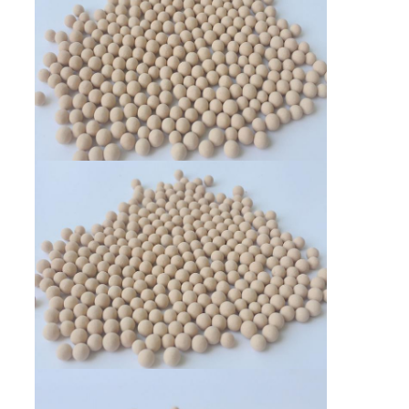
理
お
問
い
合
わ
せ
ニ
ュ