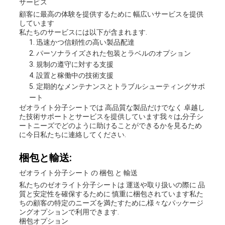
サービス
顧客に最高の体験を提供するために 幅広いサービスを提供
しています
私たちのサービスには以下が含まれます.
迅速かつ信頼性の高い製品配達
パーソナライズされた包装とラベルのオプション
規制の遵守に対する支援
設置と稼働中の技術支援
定期的なメンテナンスとトラブルシューティングサポ
ート
ゼオライト分子シートでは 高品質な製品だけでなく 卓越し
た技術サポートとサービスを提供しています我々は,分子シ
ートニーズでどのように助けることができるかを見るため
に今日私たちに連絡してください.
梱包と輸送:
ゼオライト分子シート の 梱包 と 輸送
私たちのゼオライト分子シートは 運送や取り扱いの際に 品
質と安定性を確保するために 慎重に梱包されています私た
ちの顧客の特定のニーズを満たすために,様々なパッケージ
ングオプションで利用できます.
梱包オプション