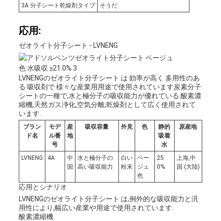
3A 分子シート乾燥剤タイプ
そうだ
応用:
ゼオライト分子シート - LVNENG
LVNENGのゼオライト分子シート は 効率が高く 多用性のあ
る 吸収剤で 様々な産業用用途で使用されています炭素分子
シートの一種で,水と極分子の吸収能力が優れている.酸素濃
縮機,天然ガス浄化,空気分離,乾燥剤として広く使用されて
います.
ブラン
モデ
産
吸収容量
外見
色
静的
原産地
ド名
ル番
地
吸着
号
水
LVNENG
4A
中
水と極分子の
白い
ベー
25.
上海,中
国
高い吸収能力
粉末
ジュ
0%
国 (大陸)
色
応用とシナリオ
LVNENGのゼオライト分子シート は,例外的な吸収能力と汎
用性により,幅広い産業や用途で使用されています.
酸素濃縮機