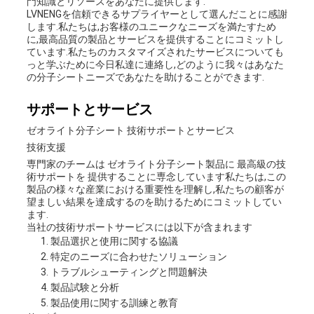
門知識とリソースをあなたに提供します.
LVNENGを信頼できるサプライヤーとして選んだことに感謝
します.私たちは,お客様のユニークなニーズを満たすため
に,最高品質の製品とサービスを提供することにコミットし
ています.私たちのカスタマイズされたサービスについても
っと学ぶために今日私達に連絡し,どのように我々はあなた
の分子シートニーズであなたを助けることができます.
サポートとサービス
ゼオライト分子シート 技術サポートとサービス
技術支援
専門家のチームは ゼオライト分子シート製品に 最高級の技
術サポートを 提供することに専念しています私たちは,この
製品の様々な産業における重要性を理解し,私たちの顧客が
望ましい結果を達成するのを助けるためにコミットしてい
ます.
当社の技術サポートサービスには以下が含まれます
製品選択と使用に関する協議
特定のニーズに合わせたソリューション
トラブルシューティングと問題解決
製品試験と分析
製品使用に関する訓練と教育