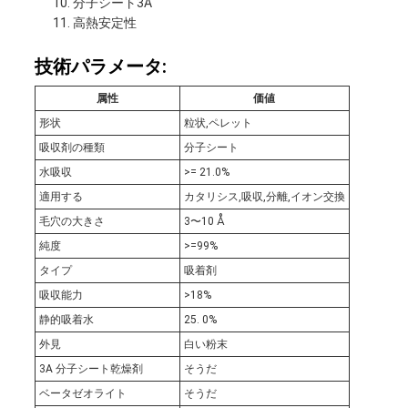
分子シート3A
依
高熱安定性
頼
技術パラメータ:
す
属性
価値
形状
粒状,ペレット
る
吸収剤の種類
分子シート
水吸収
>= 21.0%
地
適用する
カタリシス,吸収,分離,イオン交換
毛穴の大きさ
3〜10 Å
図
純度
>=99%
タイプ
吸着剤
吸収能力
>18%
PRIVACY
静的吸着水
25. 0%
POLICY
外見
白い粉末
3A 分子シート乾燥剤
そうだ
ベータゼオライト
そうだ