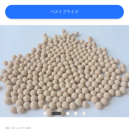
ベストプライス
VR
シ
ョ
ー
私
た
ち
に
つ