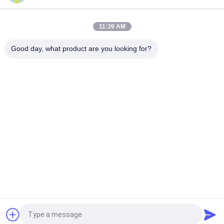
て
11:39 AM
工
Good day, what product are you looking for?
場
人気カテゴリ
すべて
見
分子篩の吸着剤
3A分子篩の乾燥剤
学
4a分子篩の乾燥剤
分子篩5a
品
質
13x分子篩の乾燥剤
分子篩の 乾燥剤
管
ゼオライトの分子篩
カーボン分子篩
理
見積依頼