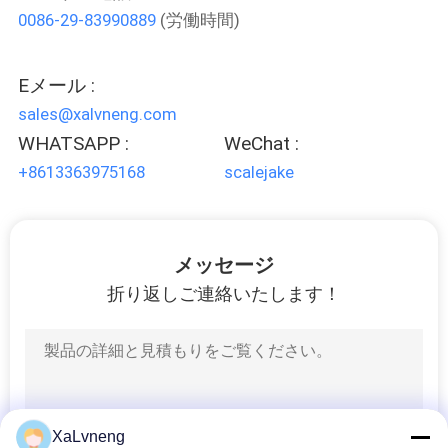
0086-29-83990889
(労働時間)
VR
シ
Eメール :
ョ
sales@xalvneng.com
ー
WHATSAPP :
WeChat :
+8613363975168
scalejake
私
た
メッセージ
ち
折り返しご連絡いたします！
に
つ
い
XaLvneng