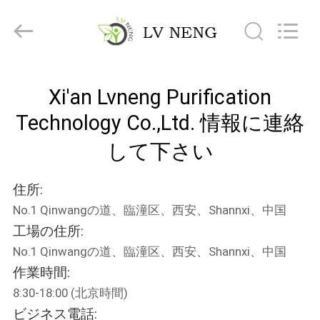
ー.
Copyright
©
2018
-
2026
Xi'an
ホ
Lvneng
Purification
Xi'an Lvneng Purification
Technology
ー
Co.,Ltd..
All
Technology Co.,Ltd. 情報に連絡
Rights
ム
Reserved.
して下さい
製
住所:
品
No.1 Qinwangの道、臨潼区、西安、Shannxi、中国
工場の住所:
No.1 Qinwangの道、臨潼区、西安、Shannxi、中国
動
作業時間:
画
8:30-18:00 (北京時間)
ビジネス電話: