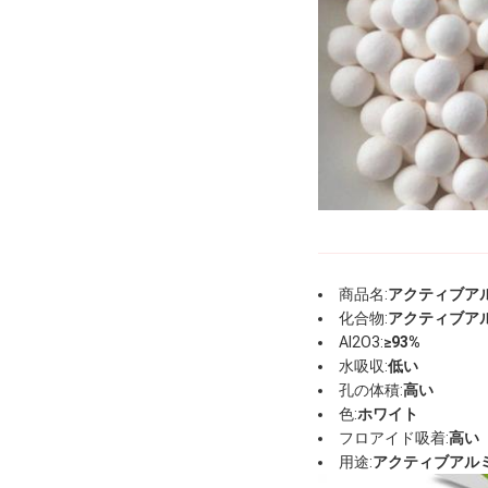
商品名:
アクティブア
化合物:
アクティブア
Al2O3:
≥93%
水吸収:
低い
孔の体積:
高い
色:
ホワイト
フロアイド吸着:
高い
用途:
アクティブアル