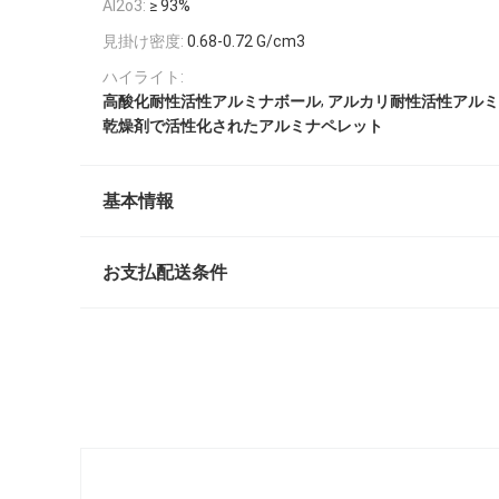
Al2o3:
≥ 93%
見掛け密度:
0.68-0.72 G/cm3
ハイライト:
,
高酸化耐性活性アルミナボール
アルカリ耐性活性アルミ
乾燥剤で活性化されたアルミナペレット
基本情報
お支払配送条件