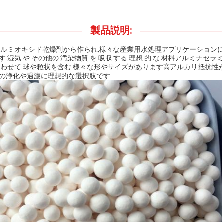
製品説明:
アルミオキシド乾燥剤から作られ,様々な産業用水処理アプリケーション
湿気 や その他の 汚染物質 を 吸収 する 理想 的 な 材料アルミナセ
合わせて 球や粒状を含む 様々な形やサイズがあります高アルカリ抵抗性
の浄化や過濾に理想的な選択肢です