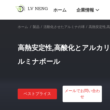
ホーム
企業情報
ホーム
/
製品
/
活動化させたアルミナの球
/
高熱安定性,
高熱安定性,高酸化とアルカ
ルミナボール
メールでお問い合わ
ベストプライス
せ