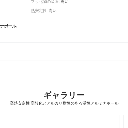
フッ化物の吸着:
高い
熱安定性:
高い
,
ナボール
ギャラリー
高熱安定性,高酸化とアルカリ耐性のある活性アルミナボール