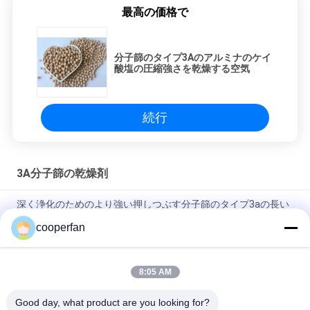
最高の価格で
分子篩のタイプ3Aのアルミナのケイ
酸塩の圧縮強さを乾燥する空気
続行
3A分子篩の乾燥剤
深く浄化のためのより強い押しつぶす分子篩のタイプ3aの長い
生命
cooperfan
25KG/Bag 3Aの分子篩の乾燥性があるAluminasilicateのゼオラ
イト
8:05 AM
PH 7 - 9のAluminosilicate 3Aの分子篩の吸着剤
Good day, what product are you looking for?