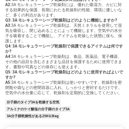
A2:
3A モレキュラーシーブ乾燥剤には、優れた吸湿力、カビに対
する効果的な保護、長期にわたる乾燥剤の性能、環境に優しいな
ど、多くの利点があります。
Q3: 3A モレキュラーシーブ乾燥剤はどのように機能しますか?
A3:
3A モレキュラーシーブ乾燥剤は、天然ミネラルを使用して湿
気を吸収し、閉じ込めることによって機能します。空気中の水分
子を吸着することで機能し、アイテムを乾燥した状態に保ち、保
護します。
Q4: 3A モレキュラーシーブ乾燥剤で保護できるアイテムは何です
か?
A4:
3A モレキュラーシーブ乾燥剤は、食品、医薬品、電子機器、
その他の品目を含むさまざまな品目を保護するために使用できま
す。書類や写真などの保存にも使えます。
Q5: 3A モレキュラーシーブ乾燥剤はどのように使用すればよいで
すか?
A5:
3A モレキュラーシーブ乾燥剤は使いやすいです。乾燥剤を密
閉瓶や袋などの密閉容器に入れ、しっかりと密封するだけです。
空気中の水分量に応じて、乾燥剤を定期的に交換してください。
分子篩のタイプ3Aを乾燥する空気
アルミナのケイ酸塩の分子篩のタイプ3A
3A分子篩乾燥性がある25KG/Bag