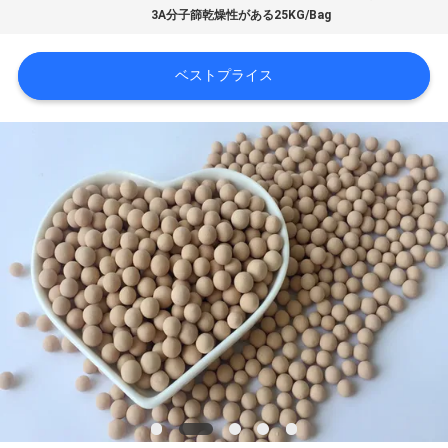
3A分子篩乾燥性がある25KG/Bag
VR
シ
ベストプライス
ョ
ー
私
た
ち
に
つ
い