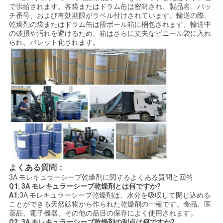
で供給されます。各袋またはドラム缶は密封され、製品名、バッ
チ番号、および有効期限がラベル付けされています。輸送の際、
乾燥剤の袋またはドラム缶は段ボール箱に梱包されます。輸送中
の破損や汚れを避けるため、箱はさらに丈夫なビニール袋に入れ
られ、パレット化されます。
よくある質問：
3A モレキュラーシーブ乾燥剤に関するよくある質問と回答
Q1: 3A モレキュラーシーブ乾燥剤とは何ですか?
A1:
3A モレキュラーシーブ乾燥剤は、水分を吸収して閉じ込める
ことができる天然鉱物から作られた乾燥剤の一種です。食品、医
薬品、電子機器、その他の品目の保存によく使用されます。
Q2: 3A モレキュラーシーブ乾燥剤の利点は何ですか?