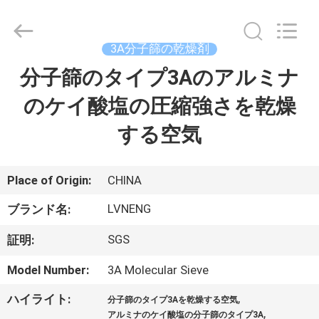
ー.
Copyright
©
2018
3A分子篩の乾燥剤
-
2026
Xi'an
分子篩のタイプ3Aのアルミナ
ホ
Lvneng
Purification
Technology
のケイ酸塩の圧縮強さを乾燥
ー
Co.,Ltd..
All
Rights
する空気
ム
Reserved.
製
Place of Origin:
CHINA
品
LVNENG
ブランド名:
SGS
証明:
動
Model Number:
3A Molecular Sieve
画
,
ハイライト:
分子篩のタイプ3Aを乾燥する空気
,
アルミナのケイ酸塩の分子篩のタイプ3A