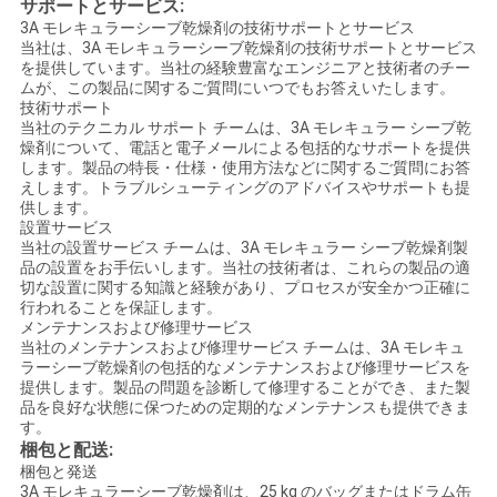
る
サポートとサービス:
3A モレキュラーシーブ乾燥剤の技術サポートとサービス
当社は、3A モレキュラーシーブ乾燥剤の技術サポートとサービス
を提供しています。当社の経験豊富なエンジニアと技術者のチー
地
ムが、この製品に関するご質問にいつでもお答えいたします。
技術サポート
図
当社のテクニカル サポート チームは、3A モレキュラー シーブ乾
燥剤について、電話と電子メールによる包括的なサポートを提供
します。製品の特長・仕様・使用方法などに関するご質問にお答
えします。トラブルシューティングのアドバイスやサポートも提
PRIVACY
供します。
POLICY
設置サービス
当社の設置サービス チームは、3A モレキュラー シーブ乾燥剤製
品の設置をお手伝いします。当社の技術者は、これらの製品の適
切な設置に関する知識と経験があり、プロセスが安全かつ正確に
行われることを保証します。
メンテナンスおよび修理サービス
当社のメンテナンスおよび修理サービス チームは、3A モレキュ
ラーシーブ乾燥剤の包括的なメンテナンスおよび修理サービスを
提供します。製品の問題を診断して修理することができ、また製
品を良好な状態に保つための定期的なメンテナンスも提供できま
す。
梱包と配送:
梱包と発送
3A モレキュラーシーブ乾燥剤は、25 kg のバッグまたはドラム缶