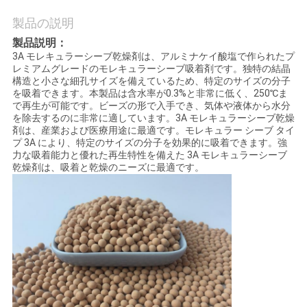
て
製品の説明
製品説明：
工
3A モレキュラーシーブ乾燥剤は、アルミナケイ酸塩で作られたプ
レミアムグレードのモレキュラーシーブ吸着剤です。独特の結晶
場
構造と小さな細孔サイズを備えているため、特定のサイズの分子
を吸着できます。本製品は含水率が0.3%と非常に低く、250℃ま
見
で再生が可能です。ビーズの形で入手でき、気体や液体から水分
を除去するのに非常に適しています。3A モレキュラーシーブ乾燥
学
剤は、産業および医療用途に最適です。モレキュラー シーブ タイ
プ 3A により、特定のサイズの分子を効果的に吸着できます。強
力な吸着能力と優れた再生特性を備えた 3A モレキュラーシーブ
乾燥剤は、吸着と乾燥のニーズに最適です。
品
質
管
理