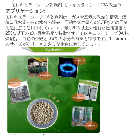
事
モレキュラーシーブ乾燥剤: モレキュラーシーブ 3A 乾燥剤
アプリケーション:
件
モレキュラーシーブ 3A 乾燥剤は、ガスや空気の乾燥と精製、液
体炭化水素からの水分の除去、圧縮空気の露点の低下などの工業
用途に広く使用されています。最小90N以上の優れた圧壊強度と
250℃以下の低い再生温度が特徴です。モレキュラーシーブ 3A 乾
見
燥剤は、白色の外観と 0.3% の水分含有量も特徴です。1～3mm
のサイズがあり、さまざまな用途に適しています。
積
も
り
を
依
頼
す