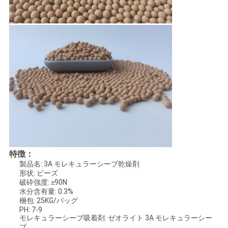
お
問
い
合
わ
せ
ニ
特徴：
ュ
製品名: 3A モレキュラーシーブ乾燥剤
形状: ビーズ
ー
破砕強度: ≥90N
水分含有量: 0.3%
ス
梱包: 25KG/バッグ
PH: 7-9
モレキュラーシーブ吸着剤: ゼオライト 3A モレキュラーシー
ブ