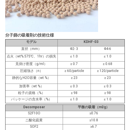
る
地
図
分子篩の吸着剤
の技術仕様
モデル
KDHF-03
直径（mm）
Φ
2- 3
Φ
4-6
PRIVACY
点火（wt%.575℃、1hr）の損失
≤
1.0
≤
1.0
POLICY
見掛け密度（g/ml）
≥
0.7
≥
0.68
圧縮強さ（n）
≥
60/particle
≥
120/particle
静的なH
2
O容量（wt %）
≥
23
≥
23
加害率
（wt %）
≤
0.3
≤
0.3
粒子の
資格（%）
≥
98
≥
98
パッケージの含水率（%）
≤
1.0
≤
1.0
Decomposer
平衡の吸着（ml/g）
S2F10O
≥0.76
ニ酸化硫黄
≥10.8
SOF2
≥6.7