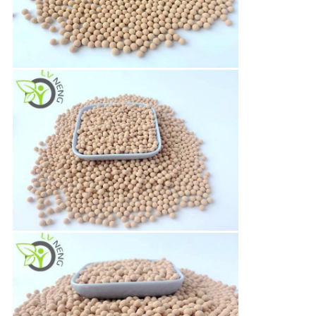
事
件
見
積
も
り
を
依
頼
す