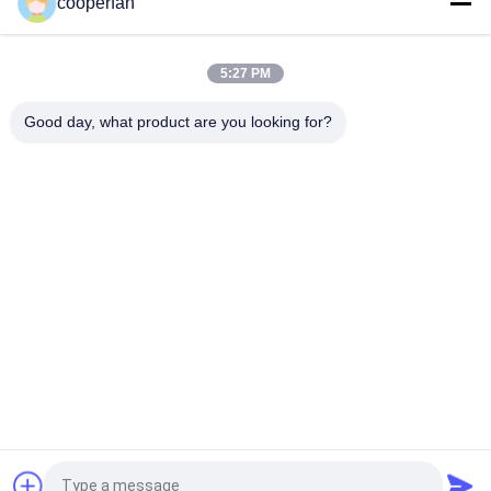
cooperfan
25KG/Bag 3Aの分子篩の乾燥性があるAluminasilicateのゼオラ
イト
5:27 PM
分子篩のタイプ3Aのアルミナのケイ酸塩の圧縮強さを乾燥する
空気
Good day, what product are you looking for?
人気カテゴリ
すべて
分子篩の吸着剤
3A分子篩の乾燥剤
4a分子篩の乾燥剤
分子篩5a
13x分子篩の乾燥剤
分子篩の 乾燥剤
ゼオライトの分子篩
カーボン分子篩