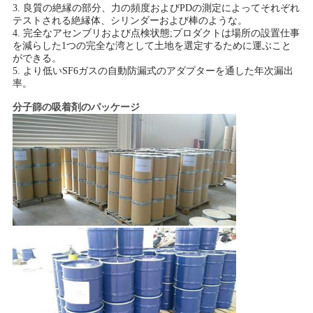
3. 良質の絶縁の部分、力の頻度およびPDの測定によってそれぞれ
テストされる絶縁体、シリンダーおよび棒のような。
4. 完全なアセンブリおよび点検状態;プロダクトは場所の設置仕事
を減らした1つの完全な湾として土地を選定するために運ぶこと
ができる。
5. より低いSF6ガスの自動防漏式のアダプターを通した年次漏出
率。
分子篩の吸着剤の
パッケージ