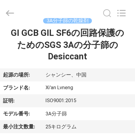
ー.
Copyright
©
2018
3A分子篩の乾燥剤
-
2026
Xi'an
GI GCB GIL SF6の回路保護の
ホ
Lvneng
Purification
Technology
ためのSGS 3Aの分子篩の
ー
Co.,Ltd..
All
Rights
Desiccant
ム
Reserved.
起源の場所:
シャンシー、中国
製
Xi'an Lvneng
品
ブランド名:
ISO9001:2015
証明:
動
モデル番号:
3A分子篩
画
最小注文数量:
25キログラム