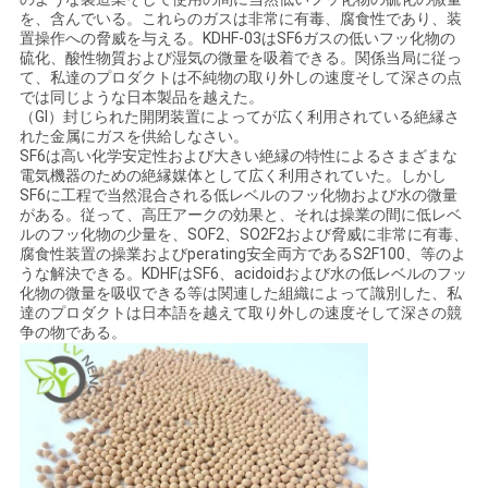
お
を、含んでいる。これらのガスは非常に有毒、腐食性であり、装
置操作への脅威を与える。KDHF-03はSF6ガスの低いフッ化物の
問
硫化、酸性物質および湿気の微量を吸着できる。関係当局に従っ
て、私達のプロダクトは不純物の取り外しの速度そして深さの点
い
では同じような日本製品を越えた。
（GI）封じられた開閉装置によってが広く利用されている絶縁さ
合
れた金属にガスを供給しなさい。
SF6は高い化学安定性および大きい絶縁の特性によるさまざまな
わ
電気機器のための絶縁媒体として広く利用されていた。しかし
SF6に工程で当然混合される低レベルのフッ化物および水の微量
がある。従って、高圧アークの効果と、それは操業の間に低レベ
せ
ルのフッ化物の少量を、SOF2、SO2F2および脅威に非常に有毒、
腐食性装置の操業およびperating安全両方であるS2F100、等のよ
うな解決できる。KDHFはSF6、acidoidおよび水の低レベルのフッ
ニ
化物の微量を吸収できる等は関連した組織によって識別した、私
達のプロダクトは日本語を越えて取り外しの速度そして深さの競
争の物である。
ュ
ー
ス