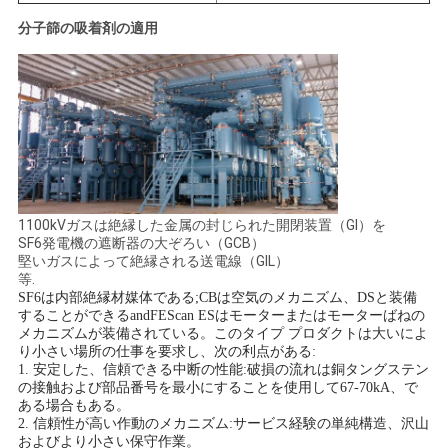
分子篩の吸着剤の
適用
1100kVガスは絶縁した金属の封じられた開閉装置（GI）を
SF6発電機の遮断器の大ぞろい（GCB）
堅いガスによって絶縁される送電線（GIL）
等.
SF6は内部絶縁材媒体である;CBは空気のメカニズム、DSと装備
することができるandFEScan ESはモーターまたはモーターばねの
メカニズムが装備されている。このタイプ プロダクトは大いによ
り小さい場所の仕事を要求し、次の利点がある:
1. 安定した、信頼できる中断の性能:破損の流れは銅タングステン
の接触および部品番号を最小にすることを使用して67-70kA、で
ある場合もある。
2. 信頼性が高い作動のメカニズム:サービス経験の単純構造、沢山
およびより小さい保守作業。