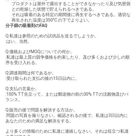
プロダクトは屋外で露出することができなかったり及び気密袋
との乾燥した状態で貯えられるべきである。
それは吸着のある特定の期間後に再生するべきである。適切な
再生された温度は350°C.の下でよりよい。
分子篩の吸着剤のFAQ
Q:私達は参照のための試供品を送るでしようか。
:はい、当然。
Q:価格およびMOQについての何か。
:私達は最上質の競争価格を約束したり、及び多くおよび少しの順
序を受け入れる。
Q:調達期間は何であるか。
:受け取られた支払の後の15日以内に。
Q:支払の言葉か。
:100% TT先立って。または郵送物の前の30% TTの沈殿物及びバ
ランス。
Q:販売の後で問題を解決する方法か。
:問題の写真を撮りなさい。確認されるの後で、私達は3日以内に
あなたのための満足な解決をする。
より多くの情報のために私達に連絡しなさい。それは役立つ私達