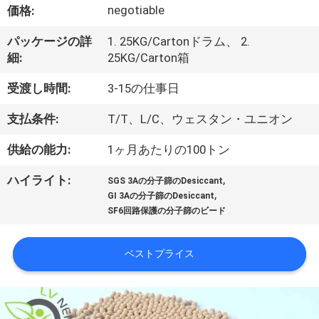
negotiable
価格:
VR
シ
パッケージの詳
1. 25KG/Cartonドラム、 2.
細:
25KG/Carton箱
ョ
受渡し時間:
3-15の仕事日
ー
支払条件:
T/T、L/C、ウェスタン・ユニオン
私
供給の能力:
1ヶ月あたりの100トン
た
,
ハイライト:
SGS 3Aの分子篩のDesiccant
,
GI 3Aの分子篩のDesiccant
ち
SF6回路保護の分子篩のビード
に
ベストプライス
つ
い