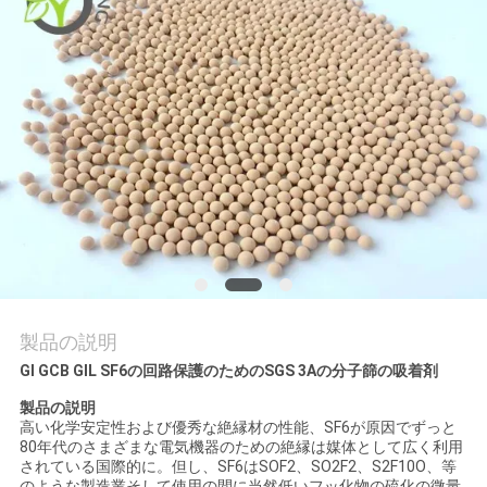
て
工
場
見
学
品
質
製品の説明
管
GI GCB GIL SF6の回路保護のためのSGS 3Aの分子篩の吸着剤
製品の説明
理
高い化学安定性および優秀な絶縁材の性能、SF6が原因でずっと
80年代のさまざまな電気機器のための絶縁は媒体として広く利用
されている国際的に。但し、SF6はSOF2、SO2F2、S2F10O、等
のような製造業そして使用の間に当然低いフッ化物の硫化の微量