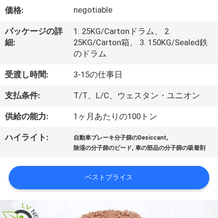
negotiable
VR
価格:
シ
パッケージの詳
1. 25KG/Cartonドラム、 2.
細:
25KG/Carton箱、 3. 150KG/Sealed鉄
ョ
のドラム
ー
受渡し時間:
3-15の仕事日
支払条件:
T/T、L/C、ウェスタン・ユニオン
私
供給の能力:
1ヶ月あたりの100トン
た
,
ハイライト:
自動車ブレーキ分子篩のDesiccant
ち
,
除湿の分子篩のビード
車の部品の分子篩の吸着剤
に
ベストプライス
つ
い