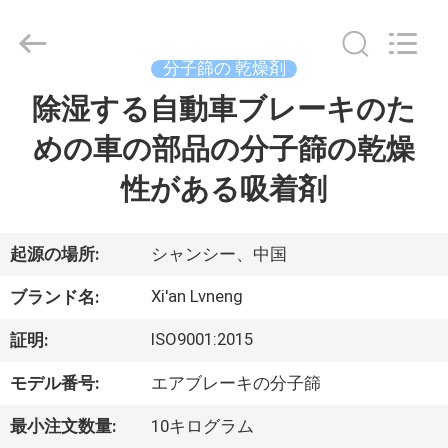
ー.
Copyright
©
2018
分子篩の 乾燥剤
-
2026
Xi'an
除湿する自動車ブレーキのた
ホ
Lvneng
Purification
Technology
めの車の部品の分子篩の乾燥
ー
Co.,Ltd..
All
Rights
性がある吸着剤
ム
Reserved.
製
起源の場所:
シャンシー、中国
品
Xi'an Lvneng
ブランド名:
ISO9001:2015
証明:
動
モデル番号:
エアブレーキの分子篩
画
最小注文数量:
10キログラム