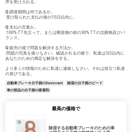
序を受け入れる。
Q:
調達期間は何であるか。
:受け取られた支払の後の15日以内に。
Q:
支払の言葉か。
:
100% TT先立って。または郵送物の前の30% TTの沈殿物及びバ
ランス。
Q:
販売の後で問題を解決する方法か。
:
問題の写真を撮りなさい。確認されるの後で、私達は3日以内に
あなたのための満足な解決をする。
より多くの情報のために私達に連絡しなさい。それは役立つ私達
の喜びである。
自動車ブレーキ分子篩のDesiccant
除湿の分子篩のビード
車の部品の分子篩の吸着剤
最高の価格で
除湿する自動車ブレーキのための車