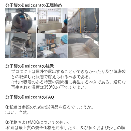
分子篩のDesiccant
の
工場眺め
分子篩のDesiccant
の注意
プロダクトは屋外で露出することができなかったり及び気密袋
との乾燥した状態で貯えられるべきである。
それは吸着のある特定の期間後に再生するべきである。適切な
再生された温度は350°C.の下でよりよい。
分子篩のDesiccant
の
FAQ
Q:
私達は参照のための試供品を送るでしようか。
:
はい、当然。
Q:
価格およびMOQについての何か。
:
私達は最上質の競争価格を約束したり、及び多くおよび少しの順