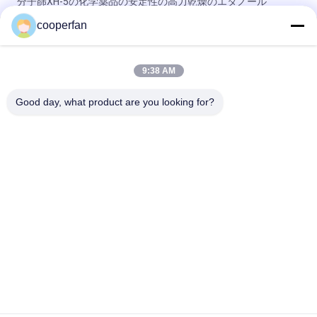
分子篩XH-5の化学薬品の安定性の高力乾燥のエタノール
cooperfan
ベージュ色の分子篩の乾燥性があるサイズ低い露点1.0-1.5 Mm
の
9:38 AM
97%純度の分子篩の乾燥性があるサイズ1.0-1.5 Mm密度を積み
重ねる0.75 G/Ml
Good day, what product are you looking for?
人気カテゴリ
すべて
分子篩の吸着剤
3A分子篩の乾燥剤
4a分子篩の乾燥剤
分子篩5a
13x分子篩の乾燥剤
分子篩の 乾燥剤
ゼオライトの分子篩
カーボン分子篩