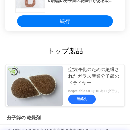
の部品の分子篩の乾燥性がある吸着
剤
続行
トップ製品
空気浄化のための絶縁さ
れたガラス産業分子篩の
ドライヤー
negotiable MOQ:10 キログラム
連絡先
分子篩の 乾燥剤