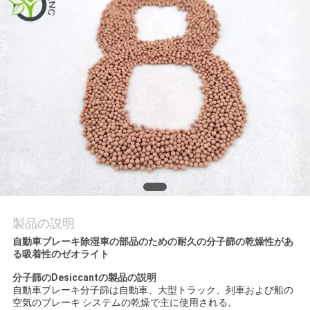
て
工
場
見
学
品
質
製品の説明
管
自動車ブレーキ除湿車の部品のための耐久の分子篩の乾燥性があ
る吸着性のゼオライト
理
分子篩のDesiccant
の製品の説明
自動車ブレーキ分子篩は自動車、大型トラック、列車および船の
空気のブレーキ システムの乾燥で主に使用される。