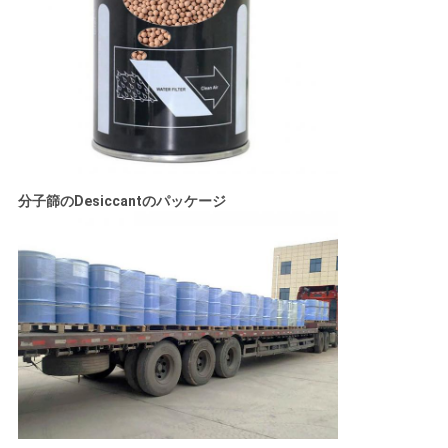
る
地
図
PRIVACY
分子篩のDesiccant
の
パッケージ
POLICY