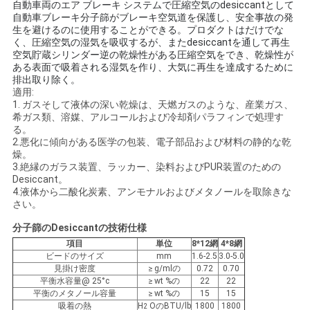
お
自動車両のエア ブレーキ システムで圧縮空気のdesiccantとして
自動車ブレーキ分子篩がブレーキ空気道を保護し、安全事故の発
問
生を避けるのに使用することができる。プロダクトはだけでな
く、圧縮空気の湿気を吸収するが、またdesiccantを通して再生
い
空気貯蔵シリンダー逆の乾燥性がある圧縮空気をでき、乾燥性が
ある表面で吸着される湿気を作り、大気に再生を達成するために
排出取り除く。
合
適用:
1. ガスそして液体の深い乾燥は、天燃ガスのような、産業ガス、
わ
希ガス類、溶媒、アルコールおよび冷却剤パラフィンで処理す
る。
せ
2.悪化に傾向がある医学の包装、電子部品および材料の静的な乾
燥。
3.絶縁のガラス装置、ラッカー、染料およびPUR装置のための
Desiccant。
ニ
4.液体から二酸化炭素、アンモナルおよびメタノールを取除きな
さい。
ュ
分子篩のDesiccant
の技術仕様
ー
項目
単位
8*12網
4*8網
ビードのサイズ
mm
1.6-2.5
3.0-5.0
ス
見掛け密度
≥ g/mlの
0.72
0.70
平衡水容量@ 25°c
≥ wt %の
22
22
平衡のメタノール容量
≥ wt %の
15
15
吸着の熱
H
OのBTU/lb
1800
1800
2