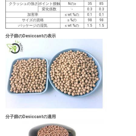
事
クラッシュの強さ
ポイント接触
Nの≥
35
85
変化係数
-
0.3
0.3
加害率
≤ wt %の
0.1
0.1
件
サイズの資格
≥ %の
98
98
パッケージの湿気
≤ wt %の
1.5
1.5
分子篩のDesiccant
の
表示
見
積
も
り
を
依
頼
分子篩のDesiccant
の適用
す