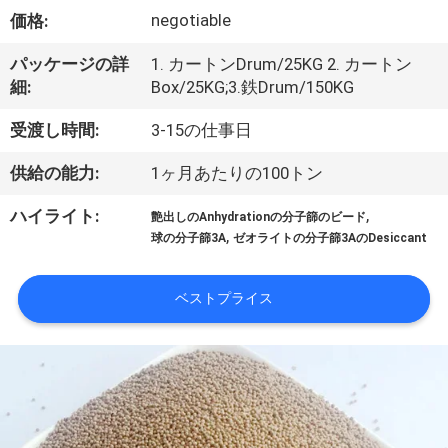
negotiable
VR
価格:
シ
パッケージの詳
1. カートンDrum/25KG 2. カートン
細:
Box/25KG;3.鉄Drum/150KG
ョ
受渡し時間:
3-15の仕事日
ー
供給の能力:
1ヶ月あたりの100トン
私
,
ハイライト:
艶出しのAnhydrationの分子篩のビード
,
球の分子篩3A
ゼオライトの分子篩3AのDesiccant
た
ち
ベストプライス
に
つ
い