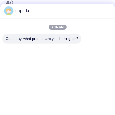
生命
cooperfan
25KG/Bag 3Aの分子篩の乾燥性があるAluminasilicateのゼオラ
イト
4:16 AM
分子篩のタイプ3Aのアルミナのケイ酸塩の圧縮強さを乾燥する
空気
Good day, what product are you looking for?
人気カテゴリ
すべて
分子篩の吸着剤
3A分子篩の乾燥剤
4a分子篩の乾燥剤
分子篩5a
13x分子篩の乾燥剤
分子篩の 乾燥剤
ゼオライトの分子篩
カーボン分子篩