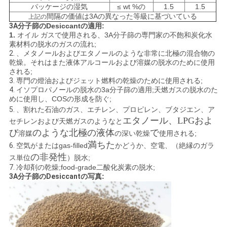
事
パッケージの湿気
≤ wt %の
1.5
1.5
間隔の価値は3Aの異なった等級に基づいている
上記の
件
3A
分子篩のDesiccantの
適用:
1.
オイル ガスで使用される、3A分子篩の専門家の不飽和炭化水
素材料の脱水のガスの流れ;
2.
、メタノールおよびエタノールのような非常に北極の混合物の
見
乾燥。それはまた液体アルコールおよび溶媒の脱水のために使用
される;
3.
専門の燈油およびジェット燃料の乾燥のために使用される;
積
4.
イソプロパノールの脱水の3a分子篩の適用;天燃ガスの脱水のた
めに使用し、COSの形成を防ぐ;
も
5.
、
割れた石油のガス、エチレン、プロピレン、ブタジエン、ア
エタノール、LPG
およ
セチレンおよび天燃ガスのようなと
り
び
のような北極の液体
で
溶媒
の深い乾燥
使用される;
を
満ちた
6.
空気が
またはgas-filled
かどうか、空電、（絶縁のガラ
の非発性
ス単位
）脱水;
依
7.
冷却剤の乾燥;food-grade二酸化炭素の脱水;
3A分子篩のDesiccant
の写真:
頼
す