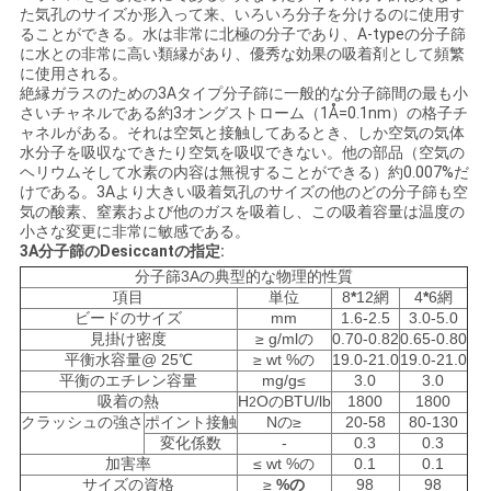
お
た気孔のサイズか形入って来、いろいろ分子を分けるのに使用す
ることができる。水は非常に北極の分子であり、A-typeの分子篩
問
に水との非常に高い類縁があり、優秀な効果の吸着剤として頻繁
に使用される。
い
絶縁ガラスのための3Aタイプ分子篩に一般的な分子篩間の最も小
さいチャネルである約3オングストローム（1Å=0.1nm）の格子チ
合
ャネルがある。それは空気と接触してあるとき、しか空気の気体
水分子を吸収なできたり空気を吸収できない。他の部品（空気の
ヘリウムそして水素の内容は無視することができる）約0.007%だ
わ
けである。3Aより大きい吸着気孔のサイズの他のどの分子篩も空
気の酸素、窒素および他のガスを吸着し、この吸着容量は温度の
せ
小さな変更に非常に敏感である。
3A分子篩のDesiccantの指定:
分子篩3Aの典型的な物理的性質
ニ
項目
単位
8
*
12網
4
*
6網
ビードのサイズ
mm
1.6-2.5
3.0-5.0
ュ
見掛け密度
≥ g/mlの
0.70-0.82
0.65-0.80
平衡水容量@ 25℃
≥ wt %の
19.0-21.0
19.0-21.0
平衡のエチレン容量
mg/g≤
3.0
3.0
ー
吸着の熱
H
OのBTU/lb
1800
1800
2
クラッシュの強さ
ポイント接触
Nの≥
20-58
80-130
ス
変化係数
-
0.3
0.3
加害率
≤ wt %の
0.1
0.1
サイズの資格
≥
%の
98
98