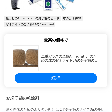
艶出しのAnhydrationの分子篩のビード
球の分子篩3A
ゼオライトの分子篩3AのDesiccant
最高の価格で
二重ガラスの単位Anhydrationのた
めの球のゼオライト3Aの分子篩の
Desiccant
続行
3A分子篩の乾燥剤
深く浄化のためのより強い押しつぶす分子篩のタイプ3aの長い