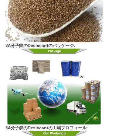
る
地
図
3A
分子篩のDesiccantの
パッケージ
:
PRIVACY
POLICY
3A
分子篩のDesiccantの
工場プロフィール
: