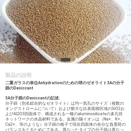
て
工
場
見
学
製品の説明
品
二重ガラスの単位Anhydrationのための球のゼオライト3Aの分子
質
篩のDesiccant
3A分子篩のDesiccant
の記述
:
管
分子篩（別名総合的なゼオライト）は均一気孔のサイズ（複数の
オングストロームについて）および膨大な比表面積区域のSiO2お
理
よびAl2O3四面体で、構成される一種のaluminosilicateの多孔性
ネットワークの水晶材料である。金属の陽イオンは（Na+、K+、
Ca2+、等のような）分子篩の格子で現在四面体の余分な負電荷の
バランスをとるためにである。異なったタイプの分子篩は異なっ