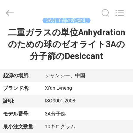
ー.
Copyright
©
2018
3A分子篩の乾燥剤
-
2026
Xi'an
二重ガラスの単位Anhydration
ホ
Lvneng
Purification
Technology
のための球のゼオライト3Aの
ー
Co.,Ltd..
All
Rights
分子篩のDesiccant
ム
Reserved.
製
起源の場所:
シャンシー、中国
品
Xi'an Lvneng
ブランド名:
ISO9001:2008
証明:
動
モデル番号:
3A分子篩
画
最小注文数量:
10キログラム