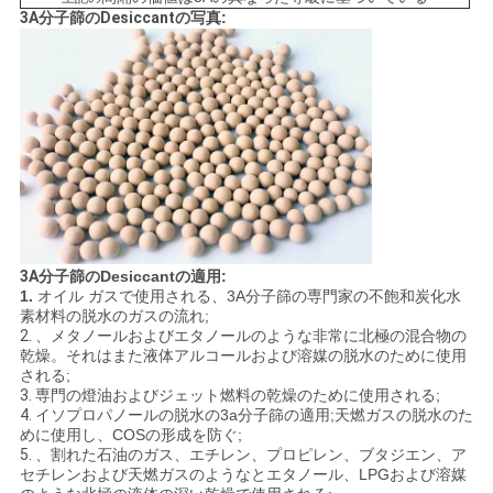
事
3A分子篩のDesiccant
の写真:
件
見
積
も
り
3A
分子篩のDesiccantの適用:
1.
オイル ガスで使用される、3A分子篩の専門家の不飽和炭化水
を
素材料の脱水のガスの流れ;
2.
、メタノールおよびエタノールのような非常に北極の混合物の
依
乾燥。それはまた液体アルコールおよび溶媒の脱水のために使用
される;
3.
専門の燈油およびジェット燃料の乾燥のために使用される;
頼
4.
イソプロパノールの脱水の3a分子篩の適用;天燃ガスの脱水のた
めに使用し、COSの形成を防ぐ;
す
5.
、
割れた石油のガス、エチレン、プロピレン、ブタジエン、ア
セチレンおよび天燃ガスのようなと
エタノール、LPGおよび
溶媒