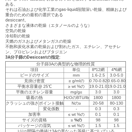
お
ある、
それは石油および化学工業のgas-liquid段階深い乾燥、精錬および
問
重合のための最初の選択である
desiccant。
い
さまざまな液体の乾燥（エタノールのような）
空気の乾燥
合
冷却剤の乾燥
天燃のガスおよびメタンガスの乾燥
不飽和炭化水素の乾燥および割れたガス、エチレン、アセチレ
わ
ン、プロピレンおよびブタジエン
3A分子篩のDesiccantの指定:
せ
分子篩3Aの典型的な物理的性質
項目
単位
8
*
12網
4
*
6網
ビードのサイズ
mm
1.6-2.5
3.0-5.0
ニ
見掛け密度
≥ g/mlの
0.70-0.82
0.65-0.80
平衡水容量@ 25℃
≥ wt %の
19.0-21.0
19.0-21.0
ュ
平衡のエチレン容量
mg/g≤
3.0
3.0
吸着の熱
H
OのBTU/lb
1800
1800
2
ー
クラッシュの強さ
ポイント接触
Nの≥
20-58
80-130
変化係数
-
0.3
0.3
加害率
≤ wt %の
0.1
0.1
ス
サイズの資格
≥
%の
98
98
パッケージの湿気
≤ wt %の
1.5
1.5
間隔の価値は3Aの異なった等級に基づいている
上記の