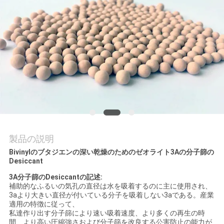
て
工
場
見
学
品
製品の説明
質
Bivinylのブタジエンの深い乾燥のためのゼオライト3Aの分子篩の
Desiccant
管
3A分子篩のDesiccant
の記述
:
補助的なふるいの気孔の直径は水を吸着するのに主に使用され、
理
3aより大きい直径が付いている分子を吸着しない3aである。産業
適用の特徴に従って、
私達作り出す分子篩により速い吸着速度、より多くの再生の時
間、より高い圧縮強さおよび分子篩を改良する公害防止の能力が