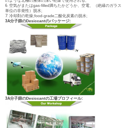
る
のような北極の液体
の深い乾燥
で
使用される;
6.
空気が
またはgas-filled
満ちた
かどうか、空電、（絶縁のガラス
単位の非発性
）脱水;
7.
冷却剤の乾燥;food-grade二酸化炭素の脱水;
地
3A
分子篩のDesiccantの
パッケージ
:
図
PRIVACY
POLICY
3A
分子篩のDesiccantの
工場プロフィール
: