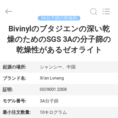
ー.
Copyright
©
2018
3A分子篩の乾燥剤
-
2026
Xi'an
Bivinylのブタジエンの深い乾
ホ
Lvneng
Purification
Technology
燥のためのSGS 3Aの分子篩の
ー
Co.,Ltd..
All
Rights
乾燥性があるゼオライト
ム
Reserved.
製
起源の場所:
シャンシー、中国
品
Xi'an Lvneng
ブランド名:
ISO9001:2008
証明:
動
モデル番号:
3A分子篩
画
最小注文数量:
10キログラム