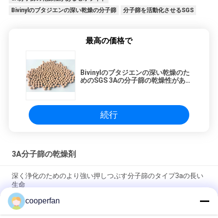
Bivinylのブタジエンの深い乾燥の分子篩
分子篩を活動化させるSGS
最高の価格で
Bivinylのブタジエンの深い乾燥のた
めのSGS 3Aの分子篩の乾燥性がある
ゼオライト
続行
3A分子篩の乾燥剤
深く浄化のためのより強い押しつぶす分子篩のタイプ3aの長い
生命
cooperfan
25KG/Bag 3Aの分子篩の乾燥性があるAluminasilicateのゼオラ
イト