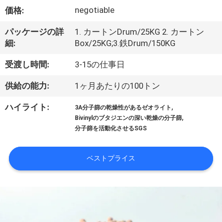
negotiable
VR
価格:
シ
パッケージの詳
1. カートンDrum/25KG 2. カートン
細:
Box/25KG;3.鉄Drum/150KG
ョ
受渡し時間:
3-15の仕事日
ー
供給の能力:
1ヶ月あたりの100トン
私
,
ハイライト:
3A分子篩の乾燥性があるゼオライト
,
Bivinylのブタジエンの深い乾燥の分子篩
た
分子篩を活動化させるSGS
ち
ベストプライス
に
つ
い