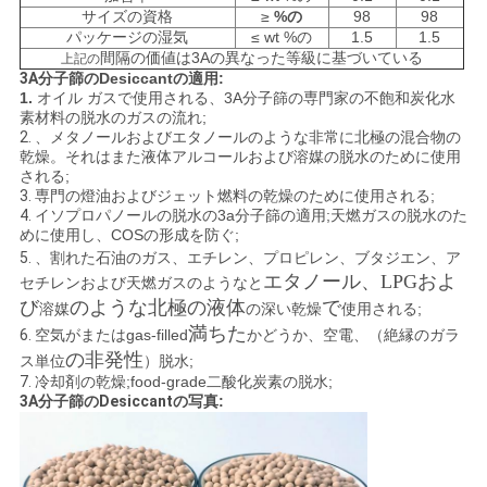
事
サイズの資格
≥
%の
98
98
パッケージの湿気
≤ wt %の
1.5
1.5
件
間隔の価値は3Aの異なった等級に基づいている
上記の
3A
分子篩のDesiccantの
適用:
1.
オイル ガスで使用される、3A分子篩の専門家の不飽和炭化水
素材料の脱水のガスの流れ;
見
2.
、メタノールおよびエタノールのような非常に北極の混合物の
乾燥。それはまた液体アルコールおよび溶媒の脱水のために使用
積
される;
3.
専門の燈油およびジェット燃料の乾燥のために使用される;
4.
イソプロパノールの脱水の3a分子篩の適用;天燃ガスの脱水のた
も
めに使用し、COSの形成を防ぐ;
5.
、
割れた石油のガス、エチレン、プロピレン、ブタジエン、ア
り
エタノール、LPG
およ
セチレンおよび天燃ガスのようなと
を
び
のような北極の液体
で
溶媒
の深い乾燥
使用される;
満ちた
6.
空気が
またはgas-filled
かどうか、空電、（絶縁のガラ
依
の非発性
ス単位
）脱水;
7.
冷却剤の乾燥;food-grade二酸化炭素の脱水;
頼
3A分子篩のDesiccant
の写真:
す