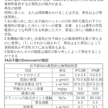
お
着材料延長する公害防止の能力がある。
再生の状態:
問
同時に吹くか、または掃除機をかけることは方法、再生および再
使用熱し。
い
1.水の取り外し:次に分子篩のベッドへの150-300
℃
重圧の下でと
吸着性の乾燥した冷たいガスへの窒素、水素、または通常の空気
合
暖房のような利用できる乾燥したガス、室温に冷たい隔離された
空気;
わ
2.有機物の取り外し:水蒸気が分子篩からの吸着材料を取り替える
のに使用し（1）にそれから熱されて、再生はまた再生によって
過熱蒸気か不活性ガスにある場合もある;
せ
3.取除かれたガスの物質は減圧の取り外しによって再生すること
ができる
3A分子篩のDesiccantの指定:
ニ
分子篩3Aの典型的な物理的性質
項目
単位
8
*
12網
4
*
6網
ュ
ビードのサイズ
mm
1.6-2.5
3.0-5.0
見掛け密度
≥ g/mlの
0.70-0.82
0.65-0.80
ー
平衡水容量@ 25℃
≥ wt %の
19.0-21.0
19.0-21.0
平衡のエチレン容量
mg/g≤
3.0
3.0
吸着の熱
H
OのBTU/lb
1800
1800
ス
2
クラッシュの強さ
ポイント接触
Nの≥
20-58
80-130
変化係数
-
0.3
0.3
加害率
≤ wt %の
0.1
0.1