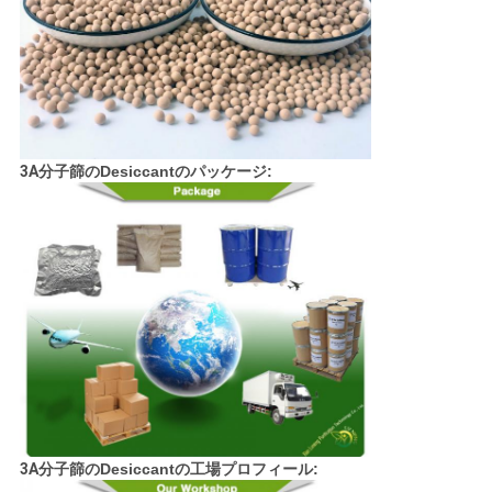
る
地
図
3A
分子篩のDesiccantの
パッケージ
:
PRIVACY
POLICY
3A
分子篩のDesiccantの
工場プロフィール
: