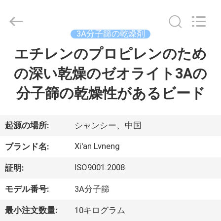
ー.
Copyright
©
2018
3A分子篩の乾燥剤
-
2026
Xi'an
エチレンのプロピレンのため
ホ
Lvneng
Purification
Technology
の深い乾燥のゼオライト3Aの
ー
Co.,Ltd..
All
Rights
分子篩の乾燥性があるビード
ム
Reserved.
製
起源の場所:
シャンシー、中国
品
Xi'an Lvneng
ブランド名:
ISO9001:2008
証明:
動
モデル番号:
3A分子篩
画
最小注文数量:
10キログラム