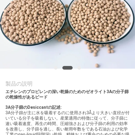
て
工
場
見
学
品
製品の説明
質
エチレンのプロピレンの深い乾燥のためのゼオライト3Aの分子篩
の乾燥性があるビード
管
3A分子篩のDesiccant
の記述
:
3A分子篩が主に水を吸着するのに使用され3Åより大きい直径が付
理
いている分子を吸着しない。産業適用の特徴に従って、分子篩に
速い吸着速度、再生の時間、圧縮強さおよび分子篩の利用の効率
を改善し、分子篩を過し、長い耐用年数をである石油および化学
工業のgas-liquid段階深い乾燥、精錬および重合のための必要な吸