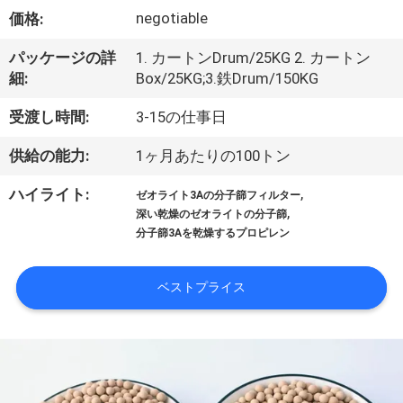
negotiable
VR
価格:
シ
パッケージの詳
1. カートンDrum/25KG 2. カートン
細:
Box/25KG;3.鉄Drum/150KG
ョ
受渡し時間:
3-15の仕事日
ー
供給の能力:
1ヶ月あたりの100トン
私
,
ハイライト:
ゼオライト3Aの分子篩フィルター
,
深い乾燥のゼオライトの分子篩
た
分子篩3Aを乾燥するプロピレン
ち
ベストプライス
に
つ
い