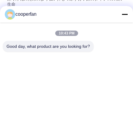
生命
cooperfan
25KG/Bag 3Aの分子篩の乾燥性があるAluminasilicateのゼオラ
イト
10:43 PM
分子篩のタイプ3Aのアルミナのケイ酸塩の圧縮強さを乾燥する
空気
Good day, what product are you looking for?
人気カテゴリ
すべて
分子篩の吸着剤
3A分子篩の乾燥剤
4a分子篩の乾燥剤
分子篩5a
13x分子篩の乾燥剤
分子篩の 乾燥剤
ゼオライトの分子篩
カーボン分子篩