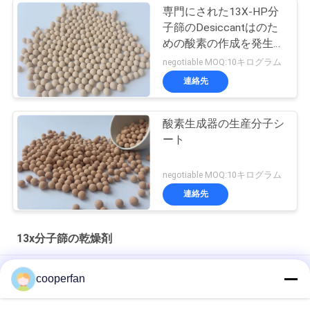
専門にされた13X-HP分
子篩のDesiccantはのた
めの酸素の作成を発生さ
せる
negotiable MOQ:10キログラム
連絡先
酸素生成器の生産分子シ
ート
negotiable MOQ:10キログラム
連絡先
13x分子篩の乾燥剤
円柱形13Xの分子篩のDesiccant 2 - 3mmの気孔のサイズ
cooperfan
ゼオライト13Xの分子篩の乾燥性がある餌の見掛け密度