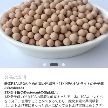
て
工
場
見
学
品
質
製品の説明
管
酸素PSA LPGのための高い圧縮強さ13X HPのゼオライトの分子篩
のDesiccant
理
13X分子篩のDesiccant
の製品紹介
:
13X分子篩の開き10Aの吸着は触媒キャリア、水に10Aよりより少
なく分子、使用することができるであり二酸化炭素の共同吸着
に、水および主に異なった適用に従って薬および空気圧縮システ