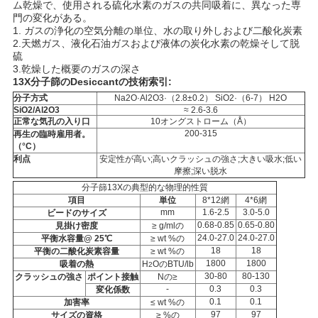
お
ム乾燥で、使用される硫化水素のガスの共同吸着に、異なった専
門の変化がある。
問
1. ガスの浄化の空気分離の単位、水の取り外しおよび二酸化炭素
2.天燃ガス、液化石油ガスおよび液体の炭化水素の乾燥そして脱
い
硫
3.乾燥した概要のガスの深さ
13X
分子篩のDesiccantの技術索引
:
合
分子方式
Na2O·Al2O3·（2.8±0.2） SiO2·（6-7） H2O
SiO2/Al2O3
≈ 2.6-3.6
わ
正常な気孔の入り口
10オングストローム（Å）
200-315
再生の臨時雇用者。
せ
（°C）
利点
安定性が高い;高いクラッシュの強さ;大きい吸水;低い
摩擦;深い脱水
分子篩13Xの典型的な物理的性質
ニ
項目
単位
8*12網
4*6網
mm
1.6-2.5
3.0-5.0
ビードのサイズ
ュ
0.68-0.85
0.65-0.80
見掛け密度
≥ g/mlの
24.0-27.0
24.0-27.0
平衡水容量@ 25℃
≥ wt %の
ー
18
18
平衡の二酸化炭素容量
≥ wt %の
1800
1800
吸着の熱
H
OのBTU/lb
2
ス
30-80
80-130
クラッシュの強さ
ポイント接触
Nの≥
-
0.3
0.3
変化係数
0.1
0.1
加害率
≤ wt %の
97
97
サイズの資格
≥ %の