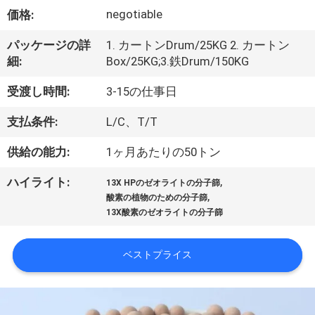
negotiable
VR
価格:
シ
パッケージの詳
1. カートンDrum/25KG 2. カートン
細:
Box/25KG;3.鉄Drum/150KG
ョ
受渡し時間:
3-15の仕事日
ー
支払条件:
L/C、T/T
私
供給の能力:
1ヶ月あたりの50トン
た
,
ハイライト:
13X HPのゼオライトの分子篩
,
酸素の植物のための分子篩
ち
13X酸素のゼオライトの分子篩
に
ベストプライス
つ
い