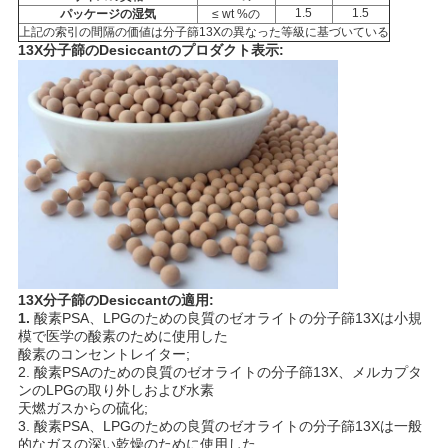
事
1.5
1.5
パッケージの湿気
≤ wt %の
上記の索引の間隔の価値は分子篩13Xの異なった等級に基づいている
件
13X分子篩のDesiccantのプロダクト表示
:
見
積
も
り
を
13X
分子篩のDesiccantの適用:
1.
酸素PSA、LPGのための良質のゼオライトの分子篩13Xは小規
依
模で医学の酸素のために使用した
酸素のコンセントレイター;
頼
2.
酸素PSAのための良質のゼオライトの分子篩13X、メルカプタ
ンのLPGの取り外しおよび水素
す
天燃ガスからの硫化;
3.
酸素PSA、LPGのための良質のゼオライトの分子篩13Xは一般
的なガスの深い乾燥のために使用した