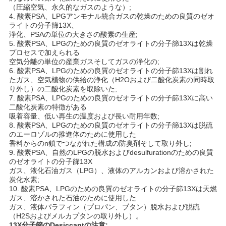
る
（圧縮空気、永久的なガスのような）;
4.
酸素PSA、LPGアンモナル統合ガスの乾燥のための良質のゼオ
ライトの分子篩13X、
地
浄化、PSAの単位の大きさの酸素の生産;
5.
酸素PSA、LPGのための良質のゼオライトの分子篩13Xは乾燥
図
プロセスで加えられる
空気分離の単位の産業ガスそしてガスの浄化の;
6.
酸素PSA、LPGのための良質のゼオライトの分子篩13Xは割れ
たガス、空気植物の供給の浄化（H2Oおよび二酸化炭素の同時取
PRIVACY
り外し）の二酸化炭素を取除いた;
7.
酸素PSA、LPGのための良質のゼオライトの分子篩13Xに高い
POLICY
二酸化炭素の特徴がある
吸着容量、低い再生の温度および長い耐用年数;
8.
酸素PSA、LPGのための良質のゼオライトの分子篩13Xは脱硫
のエーロゾルの推進体のために使用した
香料からのn鎖でつながれた構成の防臭剤そして取り外し;
9.
酸素PSA、自然のLPGの脱水およびdesulfurationのための良質
のゼオライトの分子篩13X
ガス、液化石油ガス（LPG）、液体のアルカンおよび溶かされた
炭化水素;
10.
酸素PSA、LPGのための良質のゼオライトの分子篩13Xは天燃
ガス、溶かされた石油のために使用した
ガス、液体パラフィン（プロパン、ブタン）脱水および脱硫
（H2Sおよびメルカプタンの取り外し）。
13X分子篩のDesiccant
の注意: