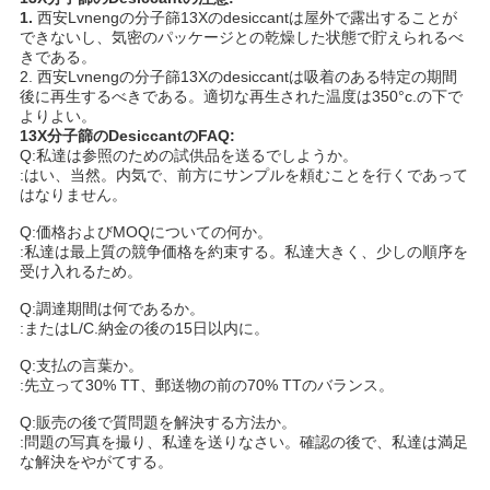
1.
西安Lvnengの
分子篩13Xのdesiccantは屋外で露出することが
できないし、気密のパッケージとの乾燥した状態で貯えられるべ
きである。
2.
西安Lvnengの
分子篩13Xのdesiccantは吸着のある特定の期間
後に再生するべきである。適切な再生された温度は350°c.の下で
よりよい。
13X分子篩のDesiccant
の
FAQ
:
Q:私達は参照のための試供品を送るでしようか。
:はい、当然。内気で、前方にサンプルを頼むことを行くであって
はなりません。
Q:価格およびMOQについての何か。
:私達は最上質の競争価格を約束する。私達大きく、少しの順序を
受け入れるため。
Q:調達期間は何であるか。
:またはL/C.納金の後の15日以内に。
Q:支払の言葉か。
:先立って30% TT、郵送物の前の70% TTのバランス。
Q:販売の後で質問題を解決する方法か。
:問題の写真を撮り、私達を送りなさい。確認の後で、私達は満足
な解決をやがてする。