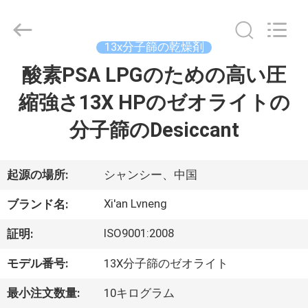
ー.
Copyright
©
2018
13x分子篩の乾燥剤
-
2026
Xi'an
酸素PSA LPGのための高い圧
ホ
Lvneng
Purification
Technology
縮強さ13X HPのゼオライトの
ー
Co.,Ltd..
All
Rights
分子篩のDesiccant
ム
Reserved.
製
起源の場所:
シャンシー、中国
品
Xi'an Lvneng
ブランド名:
ISO9001:2008
証明:
動
モデル番号:
13X分子篩のゼオライト
画
最小注文数量:
10キログラム