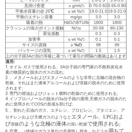
る
ビードのサイズ
mm
1.6-2.5
3.0-5.0
見掛け密度
≥ g/mlの
0.70-0.82
0.65-0.80
平衡水容量の@ 25
℃
≥ wt %の
19.0-21.0
19.0-21.0
平衡のエチレン容量
mg/g≤
3.0
3.0
地
吸着の熱
H
OのBTU/lb
1800
1800
2
クラッシュの強さ
ポイント接触
Nの≥
20-58
80-130
図
変化係数
-
0.3
0.3
加害率
≤ wt %の
0.1
0.1
サイズの資格
≥
%の
98
98
PRIVACY
パッケージの湿気
≤ wt %の
1.5
1.5
上の分子篩3Aの別の等級に基づいて索引の間隔の価値はあります
POLICY
適用:
1.
オイル ガスで使用される、3A分子篩の専門家の不飽和炭化水
素の物質的な脱水のガスの流れ;
2.
、メタノールおよびエタノールのような非常に北極の混合物の
乾燥。それはまた液体アルコールおよび溶媒の脱水のために使用
されます;
3.
専門の燈油およびジェット燃料の乾燥のために使用される;
4.
イソプロパノールの脱水の3a分子篩の適用;天燃ガスの脱水のた
めに使用されてCOSの形成を防げば;
5.
、
割れた石油のガス、エチレン、プロピレン、ブタジエン、ア
エタノール、LPGおよ
セチレンおよび天燃ガスのようなと
び
のような北極の液体
で
使用される;
溶媒
の深い乾燥
満ちて
6.
空電、（絶縁のガラス単位の非発性）脱水、かどうか