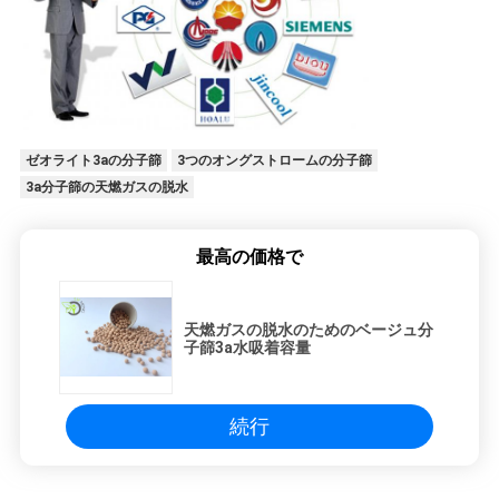
ゼオライト3aの分子篩
3つのオングストロームの分子篩
3a分子篩の天燃ガスの脱水
最高の価格で
天燃ガスの脱水のためのベージュ分
子篩3a水吸着容量
続行