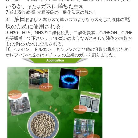
いるか、
ガスに満ちた
または
空気
;
7.
冷却剤の乾燥;食糧等級の二酸化炭素の脱水;
油田
乾
8.
、
および天燃ガスで準ガスのようなガスそして液体
の
燥のために使用される;
9.
H20、H2S、NH3のニ酸化硫黄、二酸化炭素、C2H5OH、C2H6
を等吸着して下さい;、アルゴンのようなガスそして液体の精製お
よび浄化のために使用される;
10.
ベンゼン、トルエン、キシレンおよび他の溶媒の脱水のため;
オレフィンの脱水はエチレンの企業のガスを割りました。