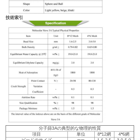
事
件
技術索引
見
積
も
り
を
依
頼
す
分子篩3Aの典型的な物理的性質
項目
単位
8
*
12網
4
*
6網