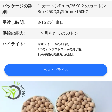
VR
パッケージの詳
1. カートンDrum/25KG 2.のカートン
細:
Box/25KG;3.鉄Drum/150KG
シ
受渡し時間:
3-15 の仕事日
ョ
供給の能力:
1ヶ月あたりの50トン
ー
,
ハイライト:
ゼオライト3aの分子篩
,
3つのオングストロームの分子篩
私
3a分子篩の天燃ガスの脱水
た
ベストプライス
ち
に
つ
い