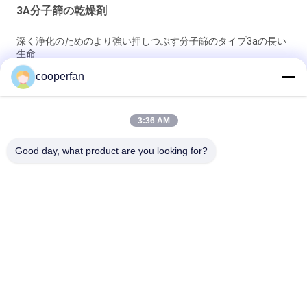
3A分子篩の乾燥剤
深く浄化のためのより強い押しつぶす分子篩のタイプ3aの長い
生命
cooperfan
25KG/Bag 3Aの分子篩の乾燥性があるAluminasilicateのゼオラ
イト
3:36 AM
分子篩のタイプ3Aのアルミナのケイ酸塩の圧縮強さを乾燥する
空気
Good day, what product are you looking for?
人気カテゴリ
すべて
分子篩の吸着剤
3A分子篩の乾燥剤
4a分子篩の乾燥剤
分子篩5a
13x分子篩の乾燥剤
分子篩の 乾燥剤