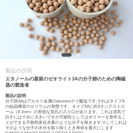
て
工
場
見
学
製品の説明
品
エタノールの蒸留のゼオライト3Aの分子篩のための陶磁
器の製造者
質
製品の説明
管
分子篩3Aはアルカリ金属のaluminoケイ酸塩です;それはタイプA
の結晶構造のカリウムの形態です。タイプ3Aに約3オングストロ
ーム（0.3nm）の有効な気孔の入り口があります。これは湿気で
理
許すには十分に大きいですが可能性としてはポリマーを形作るこ
とができる不飽和炭化水素のような分子を除きます
;
そして
これは
そのような分子の水分を取り除くとき寿命を最大にします