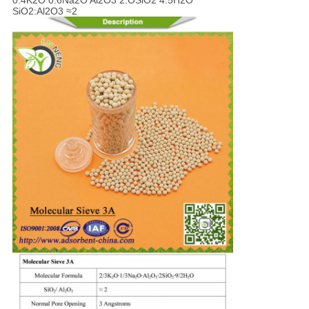
お
0.4K2O 0.6Na2O Al2O3 2.OSiO2 4.5H2O
SiO2:Al2O3 ≈2
問
い
合
わ
せ
ニ
ュ
ー
ス