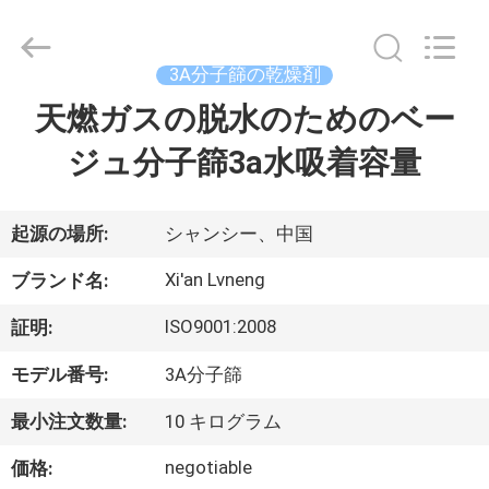
ー.
Copyright
©
2018
3A分子篩の乾燥剤
-
2026
Xi'an
天燃ガスの脱水のためのベー
ホ
Lvneng
Purification
Technology
ジュ分子篩3a水吸着容量
ー
Co.,Ltd..
All
Rights
ム
Reserved.
起源の場所:
シャンシー、中国
製
Xi'an Lvneng
ブランド名:
品
ISO9001:2008
証明:
モデル番号:
3A分子篩
動
最小注文数量:
10 キログラム
画
negotiable
価格: