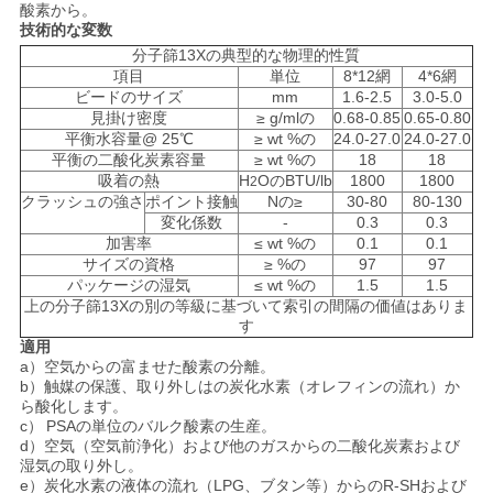
お
酸素から。
技術的な変数
問
分子篩13Xの典型的な物理的性質
項目
単位
8*12網
4*6網
い
ビードのサイズ
mm
1.6-2.5
3.0-5.0
見掛け密度
≥ g/mlの
0.68-0.85
0.65-0.80
合
平衡水容量@ 25℃
≥ wt %の
24.0-27.0
24.0-27.0
平衡の二酸化炭素容量
≥ wt %の
18
18
わ
吸着の熱
H
OのBTU/lb
1800
1800
2
クラッシュの強さ
ポイント接触
Nの≥
30-80
80-130
せ
変化係数
-
0.3
0.3
加害率
≤ wt %の
0.1
0.1
サイズの資格
≥ %の
97
97
パッケージの湿気
≤ wt %の
1.5
1.5
ニ
上の分子篩13Xの別の等級に基づいて索引の間隔の価値はありま
す
ュ
適用
a）
空気からの富ませた酸素の分離。
ー
b）
触媒の保護、取り外しはの炭化水素（オレフィンの流れ）か
ら酸化します。
c）
PSAの単位のバルク酸素の生産。
ス
d）
空気（空気前浄化）および他のガスからの二酸化炭素および
湿気の取り外し。
e）
炭化水素の液体の流れ（LPG、ブタン等）からのR-SHおよび