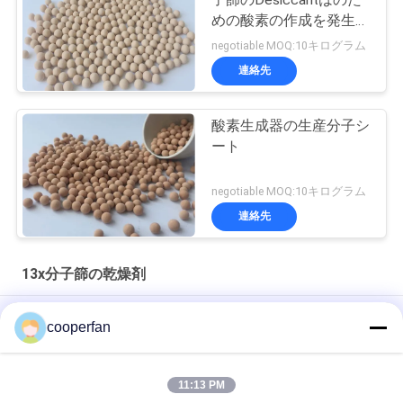
めの酸素の作成を発生さ
せる
negotiable MOQ:10キログラム
連絡先
酸素生成器の生産分子シ
ート
negotiable MOQ:10キログラム
連絡先
13x分子篩の乾燥剤
円柱形13Xの分子篩のDesiccant 2 - 3mmの気孔のサイズ
cooperfan
ゼオライト13Xの分子篩の乾燥性がある餌の見掛け密度
0.75g/Ml
11:13 PM