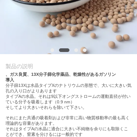
て
工
場
見
学
製品の説明
、ガス良質、13X分子篩化学薬品、乾燥性があるガソリン
品
導入
分子篩13Xは水晶タイプXのナトリウムの形態で、大いに大きい気
質
孔の入り口がよりあります
タイプAの水晶。それは9以下オングストロームの運動直径が付い
ている分子を吸着します（0.9 nm）
管
そしてより大きいそれらを除いて下さい。
理
それにまた共通の吸着剤および非常に高い物質移動率の最も高く
理論的な容量があります。
それはタイプAの水晶に適合に大きい不純物を余りにも取除くこ
とができ、窒素を分けるには一般的です