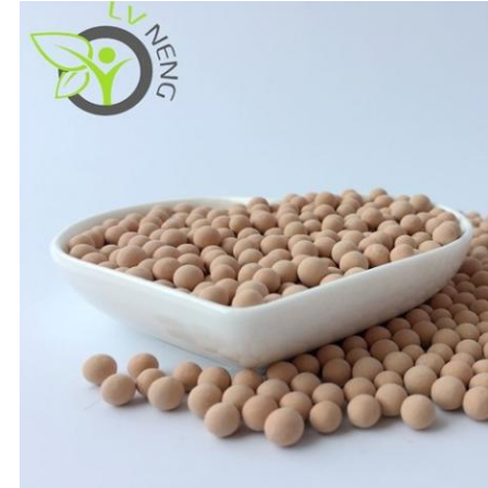
る
地
図
PRIVACY
POLICY