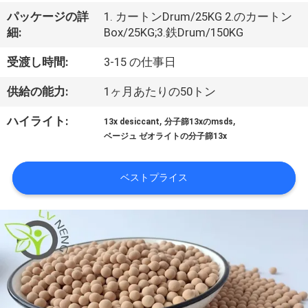
VR
パッケージの詳
1. カートンDrum/25KG 2.のカートン
細:
Box/25KG;3.鉄Drum/150KG
シ
受渡し時間:
3-15 の仕事日
ョ
供給の能力:
1ヶ月あたりの50トン
ー
,
,
ハイライト:
13x desiccant
分子篩13xのmsds
ベージュ ゼオライトの分子篩13x
私
た
ベストプライス
ち
に
つ
い