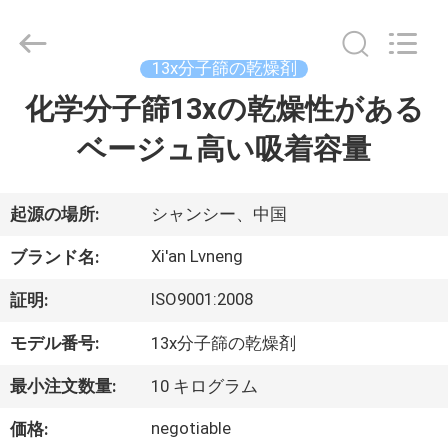
ー.
Copyright
©
2018
13x分子篩の乾燥剤
-
2026
Xi'an
化学分子篩13xの乾燥性がある
ホ
Lvneng
Purification
Technology
ベージュ高い吸着容量
ー
Co.,Ltd..
All
Rights
ム
Reserved.
起源の場所:
シャンシー、中国
製
Xi'an Lvneng
ブランド名:
品
ISO9001:2008
証明:
モデル番号:
13x分子篩の乾燥剤
動
最小注文数量:
10 キログラム
画
negotiable
価格: