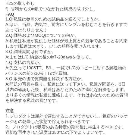
事
H2Sの取り外し
f）
香料からのn鎖でつながれた構成の取り外し。
FAQ
件
1.Q:私達は参照のための試供品を送るでしようか。
A:はい、当然。内気で、前方にサンプルを頼むことを行きますで
あってはなりません:）
2.Q:価格およびMOQについての何か。
見
A:私達は私達が提供した価格が最上質との競争であることを約束
します!私達は大きく、少しの順序を受け入れます。
積
3.Q:調達期間は何ですか。
A:またはL/C.納金の後のin7-20daysを使って。
も
4.Q:支払の言葉か。
A:先立って100&TT、B/L、一覧でL/Cのコピーに対する郵送物の
り
バランスの前の30% TTの沈殿物。
5.Q:販売の後で質問題を解決する方法か。
A:問題の写真を撮り、私達に送って下さい。私達が問題を、3日
を
以内の確認した後、私達はあなたのための満足な解決をします。
より多くの情報は私達に連絡します。それはあなたのための質問
依
を解決する私達の喜びです。
頼
注意
1.
プロダクトは屋外で露出することができないし、気密のパッケ
す
ージとの乾燥した状態で貯えられるべきです
2。プロダクトは吸着のある特定の期間後に再生するべきです。
適切な再生された温度は350°C.の下でよりよいです。