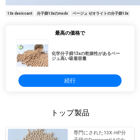
13x desiccant
分子篩13xのmsds
ベージュ ゼオライトの分子篩13x
最高の価格で
化学分子篩13xの乾燥性があるベー
ジュ高い吸着容量
続行
トップ製品
専門にされた13X-HP分
子篩のDesiccantはのた