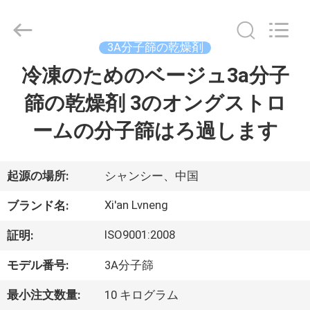
ー.
Copyright
©
2018
3A分子篩の乾燥剤
-
2026
Xi'an
冷凍のためのベージュ3a分子
ホ
Lvneng
Purification
Technology
篩の乾燥剤 3のオングストロ
ー
Co.,Ltd..
All
Rights
ームの分子篩はろ過します
ム
Reserved.
製
起源の場所:
シャンシー、中国
品
Xi'an Lvneng
ブランド名:
ISO9001:2008
証明:
動
モデル番号:
3A分子篩
画
最小注文数量:
10 キログラム