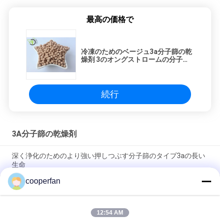
最高の価格で
冷凍のためのベージュ3a分子篩の乾
燥剤 3のオングストロームの分子篩
はろ過します
続行
3A分子篩の乾燥剤
深く浄化のためのより強い押しつぶす分子篩のタイプ3aの長い
生命
cooperfan
25KG/Bag 3Aの分子篩の乾燥性があるAluminasilicateのゼオラ
イト
12:54 AM
分子篩のタイプ3Aのアルミナのケイ酸塩の圧縮強さを乾燥する