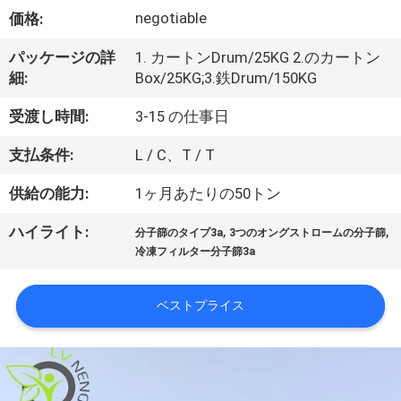
negotiable
VR
価格:
シ
パッケージの詳
1. カートンDrum/25KG 2.のカートン
細:
Box/25KG;3.鉄Drum/150KG
ョ
受渡し時間:
3-15 の仕事日
ー
支払条件:
L / C、T / T
私
供給の能力:
1ヶ月あたりの50トン
た
,
,
ハイライト:
分子篩のタイプ3a
3つのオングストロームの分子篩
冷凍フィルター分子篩3a
ち
に
ベストプライス
つ
い