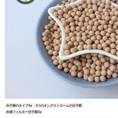
る
地
図
PRIVACY
POLICY
分子篩のタイプ3a
3つのオングストロームの分子篩
冷凍フィルター分子篩3a