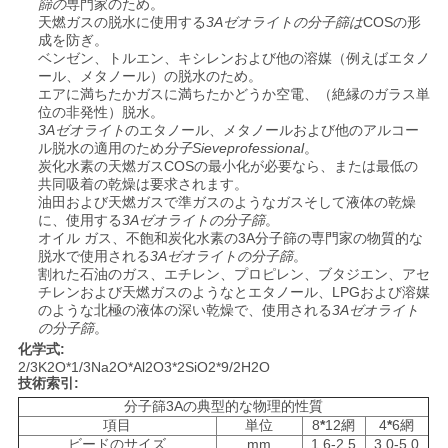
お
篩の
専門家のため。
天燃ガスの脱水に使用する
3Aゼオライトの分子篩は
COSの形
問
成を防ぎ。
ベンゼン、トルエン、キシレンおよび他の溶媒（例えばエタノ
ール、メタノール）の脱水のため。
い
エアに満ちたかガスに満ちたかどうか空電、（絶縁のガラス単
位の非発性）脱水。
合
3Aゼオライト
のエタノール、メタノールおよび他のアルコー
ル脱水の適用のため
分子Sieveprofessional
。
わ
炭化水素の天燃ガスCOSの最小化が必要なら、または最低の
共同吸着の乾燥は要求されます。
せ
油田および天燃ガスで準ガスのようなガスそして液体の乾燥
に、使用する
3Aゼオライトの分子篩
。
オイル ガス、不飽和炭化水素の3A分子篩の専門家の物質的な
脱水で使用される
3Aゼオライトの分子篩
。
ニ
割れた石油のガス、エチレン、プロピレン、ブタジエン、アセ
チレンおよび天燃ガスのようなとエタノール、LPGおよび溶媒
ュ
のような北極の液体の深い乾燥で、使用される
3Aゼオライト
の分子篩
。
ー
化学式:
2/3K2O*1/3Na2O*Al2O3*2SiO2*9/2H2O
技術索引:
ス
分子篩3Aの典型的な物理的性質
項目
単位
8
*
12網
4
*
6網
ビードのサイズ
mm
1.6-2.5
3.0-5.0