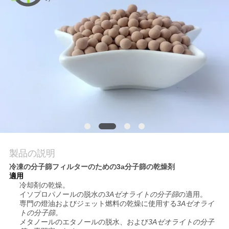
て
工
場
見
学
品
質
製品の説明
冷凍の分子篩フィルターのための3a分子篩の乾燥剤
管
適用
冷却剤の乾燥。
理
イソプロパノールの脱水の
3Aゼオライトの分子篩
の適用。
専門の燈油およびジェット燃料の乾燥に使用する
3Aゼオライ
トの分子篩
。
メタノールのエタノールの脱水、および
3Aゼオライトの分子