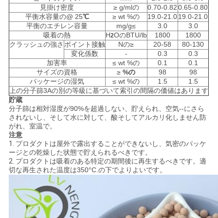
事
見掛け密度
≥ g/mlの
0.70-0.82
0.65-0.80
平衡水容量の@ 25
℃
≥ wt %の
19.0-21.0
19.0-21.0
件
平衡のエチレン容量
mg/g≤
3.0
3.0
吸着
の熱
H
OのBTU/lb
1800
1800
2
クラッシュの強さ
ポイント接触
Nの≥
20-58
80-130
変化係数
-
0.3
0.3
見
加害率
≤ wt %の
0.1
0.1
サイズの資格
≥
%の
98
98
積
パッケージの湿気
≤ wt %の
1.5
1.5
上の分子篩3Aの別の等級に基づいて索引の間隔の価値はあります
も
貯蔵
分子篩は相対湿度が90%を超過しない、貯えられ、空気--にさら
り
されないし、そして水に対して、酸そしてアルカリ化しません防
がれ、室温で。
注意
を
1.
プロダクトは屋外で露出することができないし、気密のパッケ
ージとの乾燥した状態で貯えられるべきです。
依
2.
プロダクトは吸着のある特定の期間後に再生するべきです。適
切な再生された温度は350°C.の下でよりよいです。
頼
す